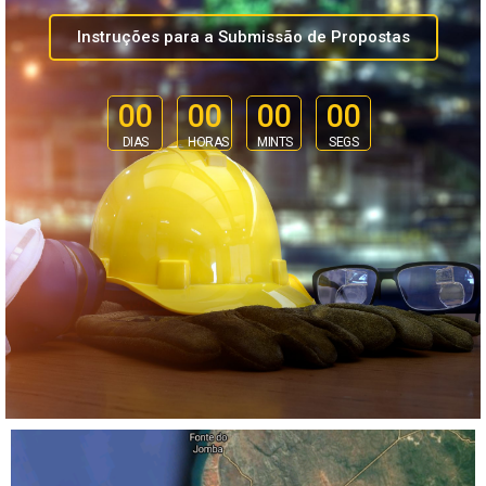
Instruções para a Submissão de Propostas
00
00
00
00
DIAS
HORAS
MINTS
SEGS